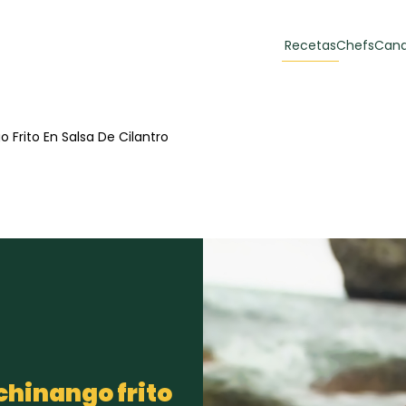
Recetas
Chefs
Cana
orias
Recetas Destacadas
 Frito En Salsa De Cilantro
 y Muffins
ulzura
Toast de trucha
EMPANA
curada y queso
CARNE
30 min
60 min
casero
chinango frito