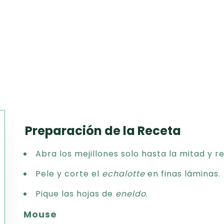
Preparación de la Receta
Texto
Abra los mejillones solo hasta la mitad y re
CSV
PDF
Pele y corte el
echalotte
en finas láminas.
Excel
Pique las hojas de
eneldo
.
Word
Mouse