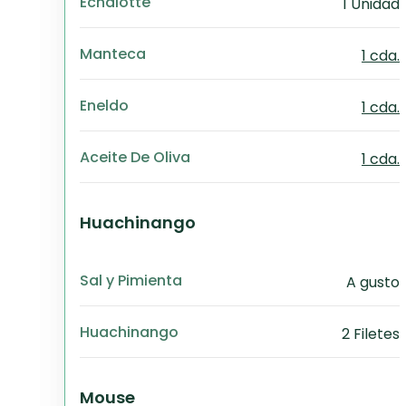
Echalotte
1 Unidad
Manteca
1 cda.
Eneldo
1 cda.
Aceite De Oliva
1 cda.
Huachinango
Sal y Pimienta
A gusto
Huachinango
2 Filetes
Mouse