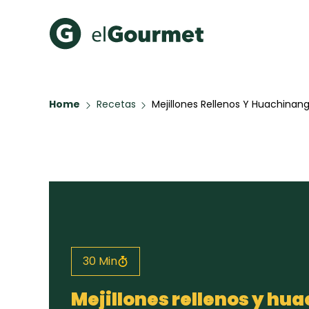
Recetas Populares
Categ
Home
Recetas
Mejillones Rellenos Y Huachinango
Aguachile de Camarón de
Cupcakes
mi Papá
A Pura D
Hot Pancakes
Galletas con Chispas de
Chocolate
Red Velvet Cake
Key Lime Pie
30 Min
Todas las recetas
Mejillones rellenos y hua