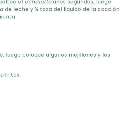
 saltee el
echalotte
unos segundos, luego
a
de leche y ¼ taza del liquido de la cocción
mienta
e, luego coloque algunos mejillones y los
jo
fritas.