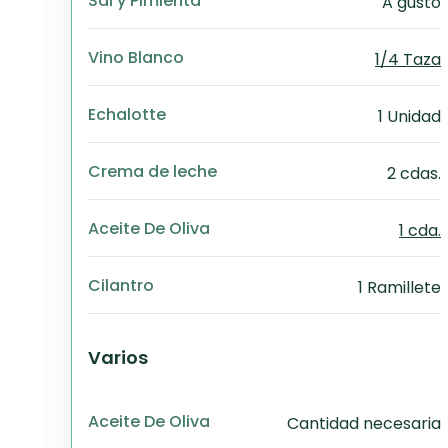
Sal y Pimienta
A gusto
Vino Blanco
1/4 Taza
Echalotte
1 Unidad
Crema de leche
2 cdas.
Aceite De Oliva
1 cda.
Cilantro
1 Ramillete
Varios
Aceite De Oliva
Cantidad necesaria