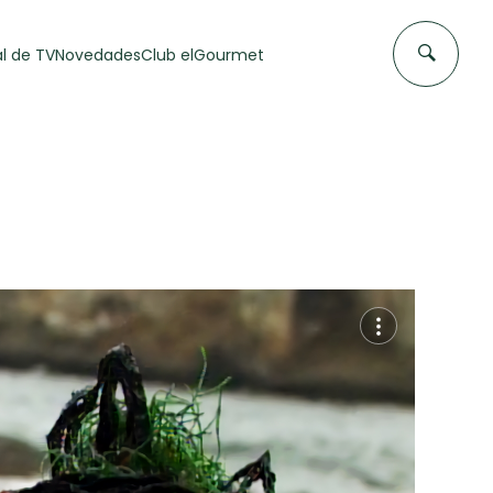
l de TV
Novedades
Club elGourmet
DAS DE
FLAN CASERO
50 min