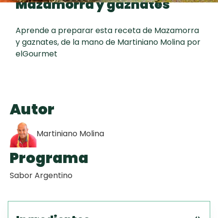
Mazamorra y gaznates
curad
Todas las
30 min
Galletas con
recetas
Chispas de
Aprende a preparar esta receta de Mazamorra
y gaznates, de la mano de Martiniano Molina por
Chocolate
elGourmet
Key Lime Pie
Red Velvet
Autor
Cake
Martiniano Molina
Programa
Sabor Argentino