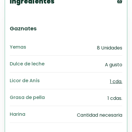
Ingredientes
Tex
CS
PD
Gaznates
Exc
Wo
Yemas
8 Unidades
Dulce de leche
A gusto
Licor de Anís
1 cda.
Grasa de pella
1 cdas.
Harina
Cantidad necesaria