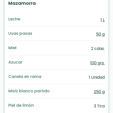
Mazamorra
Leche
1 L
Uvas pasas
50 g
Miel
2 cdas.
Azucar
100 grs.
Canela en rama
1 Unidad
Maíz blanco partido
250 g
Piel de limón
3 Tira