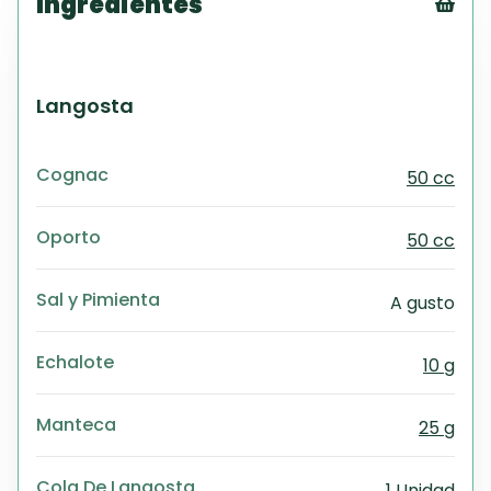
Ingredientes
Tex
CS
PD
Langosta
Exc
Wo
Cognac
50 cc
Oporto
50 cc
Sal y Pimienta
A gusto
Echalote
10 g
Manteca
25 g
Cola De Langosta
1 Unidad