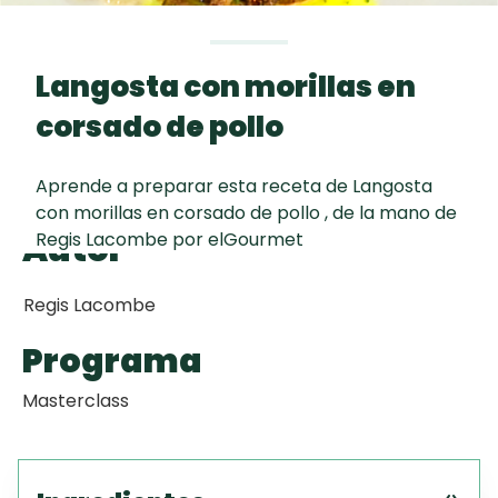
Toast
curad
Todas las
Galletas con
30 min
recetas
Chispas de
Langosta con morillas en
Chocolate
corsado de pollo
Key Lime Pie
Aprende a preparar esta receta de Langosta
con morillas en corsado de pollo , de la mano de
Raspaditas
Autor
Regis Lacombe por elGourmet
Mendocinas
Regis Lacombe
Programa
Masterclass