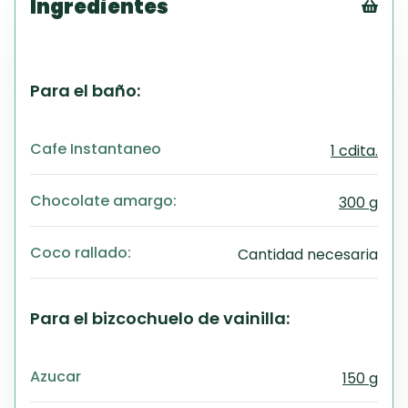
Ingredientes
Tex
CS
PD
Para el baño:
Exc
Wo
Cafe Instantaneo
1 cdita.
Chocolate amargo:
300 g
Coco rallado:
Cantidad necesaria
Para el bizcochuelo de vainilla:
Azucar
150 g