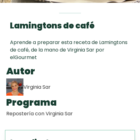
curad
Todas las
30 min
Key Lime Pie
recetas
Lamingtons de café
Tiramisú
Aprende a preparar esta receta de Lamingtons
Galletas con
de café, de la mano de Virginia Sar por
Chispas de
elGourmet
Chocolate
Autor
Virginia Sar
Programa
Repostería con Virginia Sar