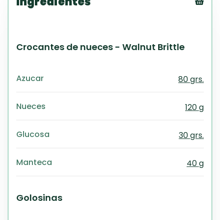
Ingredientes
Tex
CS
PD
Crocantes de nueces - Walnut Brittle
Exc
Wo
Azucar
80 grs.
Nueces
120 g
Glucosa
30 grs.
Manteca
40 g
Golosinas