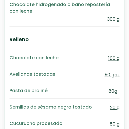
Chocolate hidrogenado o baño repostería
con leche
300 g
Relleno
Chocolate con leche
100 g
Avellanas tostadas
50 grs.
Pasta de praliné
80g
Semillas de sésamo negro tostado
20 g
Cucurucho procesado
80 g