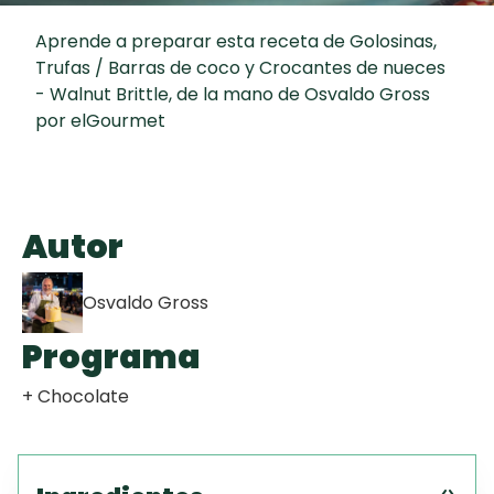
Toast
curad
Todas las
Galletas con
30 min
Aprende a preparar esta receta de Golosinas,
recetas
Chispas de
Trufas / Barras de coco y Crocantes de nueces
Chocolate
- Walnut Brittle, de la mano de Osvaldo Gross
por elGourmet
Key Lime Pie
Tiramisú
Autor
Osvaldo Gross
Programa
+ Chocolate