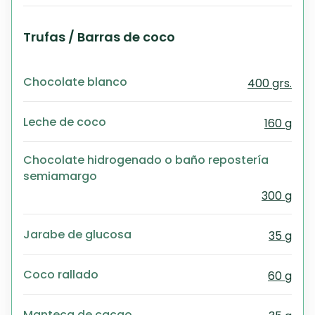
Trufas / Barras de coco
Chocolate blanco
400 grs.
Leche de coco
160 g
Chocolate hidrogenado o baño repostería
semiamargo
300 g
Jarabe de glucosa
35 g
Coco rallado
60 g
Manteca de cacao