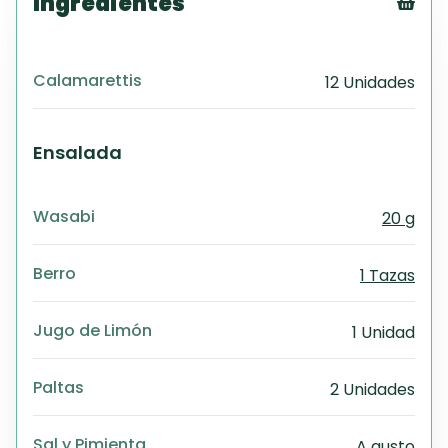
Ingredientes
Tex
CS
Calamarettis
12 Unidades
PD
Exc
Wo
Ensalada
Wasabi
20 g
Berro
1 Tazas
Jugo de Limón
1 Unidad
Paltas
2 Unidades
Sal y Pimienta
A gusto