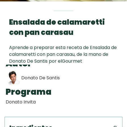
Toast
curad
Todas las
Galletas con
30 min
recetas
Chispas de
Ensalada de calamaretti
Chocolate
con pan carasau
Red Velvet
Aprende a preparar esta receta de Ensalada de
Cake
calamaretti con pan carasau, de la mano de
Autor
Donato De Santis por elGourmet
Key Lime Pie
Donato De Santis
Programa
Donato Invita