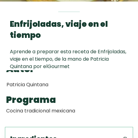
Toast
curad
Todas las
Galletas con
30 min
recetas
Chispas de
Enfrijoladas, viaje en el
Chocolate
tiempo
Key Lime Pie
Aprende a preparar esta receta de Enfrijoladas,
viaje en el tiempo, de la mano de Patricia
Red Velvet
Autor
Quintana por elGourmet
Cake
Patricia Quintana
Programa
Cocina tradicional mexicana