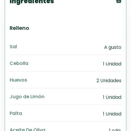
Ingredientes
Tex
CS
PD
Relleno
Exc
Wo
Sal
A gusto
Cebolla
1 Unidad
Huevos
2 Unidades
Jugo de Limón
1 Unidad
Palta
1 Unidad
Aceite De Oliva
1 cda.