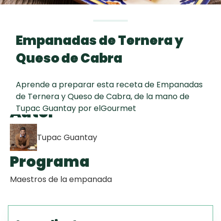
curad
Todas las
30 min
Key Lime Pie
recetas
Empanadas de Ternera y
Galletas con
Queso de Cabra
Chispas de
Chocolate
Aprende a preparar esta receta de Empanadas
de Ternera y Queso de Cabra, de la mano de
Tiramisú
Autor
Tupac Guantay por elGourmet
Tupac Guantay
Programa
Maestros de la empanada