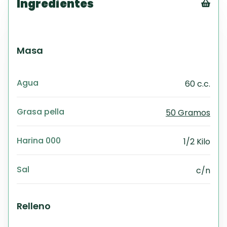
Ingredientes
Tex
CS
PD
Masa
Exc
Wo
Agua
60 c.c.
Grasa pella
50 Gramos
Harina 000
1/2 Kilo
Sal
c/n
Relleno