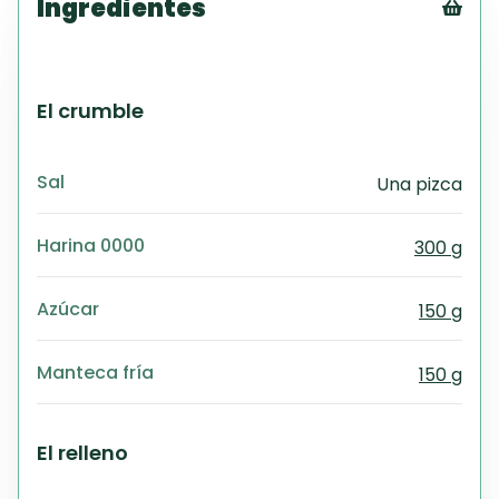
Ingredientes
Tex
CS
PD
El crumble
Exc
Wo
Sal
Una pizca
Harina 0000
300 g
Azúcar
150 g
Manteca fría
150 g
El relleno