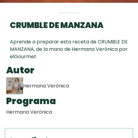
curad
Todas las
30 min
Galletas con
recetas
Chispas de
CRUMBLE DE MANZANA
Chocolate
Aprende a preparar esta receta de CRUMBLE DE
Tiramisú
MANZANA, de la mano de Hermana Verónica por
elGourmet
Key Lime Pie
Autor
Hermana Verónica
Programa
Hermana Verónica