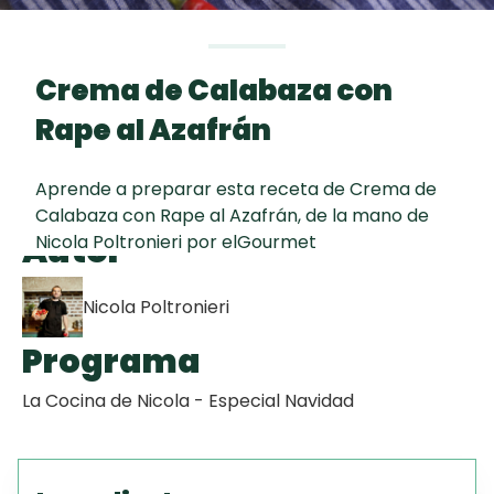
curad
Todas las
30 min
Galletas con
recetas
Chispas de
Crema de Calabaza con
Chocolate
Rape al Azafrán
Red Velvet
Cake
Aprende a preparar esta receta de Crema de
Calabaza con Rape al Azafrán, de la mano de
Autor
Nicola Poltronieri por elGourmet
Key Lime Pie
Nicola Poltronieri
Programa
La Cocina de Nicola - Especial Navidad