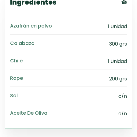
Ingredientes
Tex
CS
Azafrán en polvo
1 Unidad
PD
Exc
Wo
Calabaza
300 grs
Chile
1 Unidad
Rape
200 grs
Sal
c/n
Aceite De Oliva
c/n