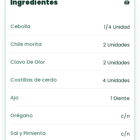
Ingredientes
Tex
CS
Cebolla
1/4 Unidad
PD
Exc
Wo
Chile morita
2 Unidades
Clavo De Olor
2 Unidades
Costillas de cerdo
4 Unidades
Ajo
1 Diente
Orégano
c/n
Sal y Pimienta
c/n