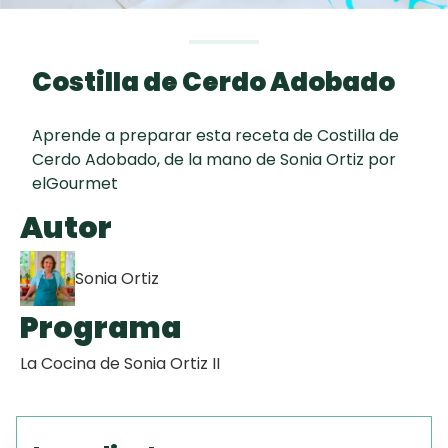
curad
Todas las
30 min
Galletas con
recetas
Chispas de
Costilla de Cerdo Adobado
Chocolate
Aprende a preparar esta receta de Costilla de
Key Lime Pie
Cerdo Adobado, de la mano de Sonia Ortiz por
elGourmet
Tiramisú
Autor
Sonia Ortiz
Programa
La Cocina de Sonia Ortiz II