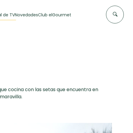
l de TV
Novedades
Club elGourmet
 que cocina con las setas que encuentra en
maravilla.
DAS DE
FLAN CASERO
50 min