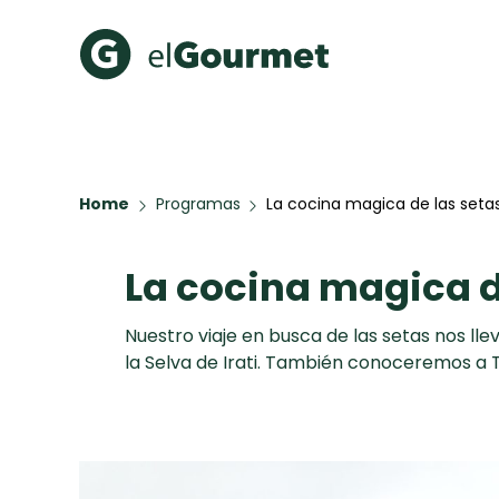
Recetas Populares
Categ
Hot Pancakes
Cupcakes
Home
Programas
La cocina magica de las seta
A Pura D
Aguachile de Camarón de
mi Papá
La cocina magica d
Key Lime Pie
Galletas con Chispas de
Chocolate
Nuestro viaje en busca de las setas nos l
Raspaditas Mendocinas
la Selva de Irati. También conoceremos a 
Todas las recetas