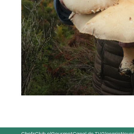
Chefs
Club elGourmet
Canal de TV
Glosario
Nove