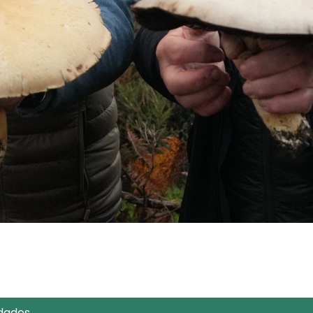
dades