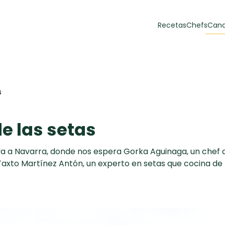
Recetas
Chefs
Cana
orias
Recetas Destacadas
 y Muffins
s
ulzura
e las setas
leva a Navarra, donde nos espera Gorka Aguinaga, un chef
Taxto Martínez Antón, un experto en setas que cocina de 
Toast de trucha
EMPANA
curada y queso
CARNE
30 min
60 min
casero