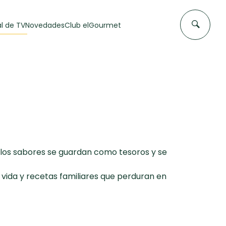
l de TV
Novedades
Club elGourmet
 los sabores se guardan como tesoros y se
vida y recetas familiares que perduran en
DAS DE
FLAN CASERO
50 min