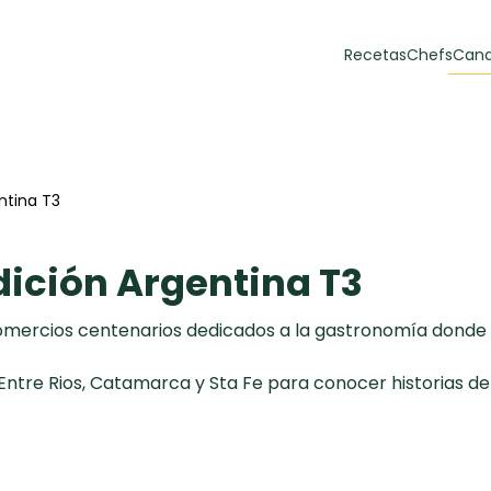
Recetas
Chefs
Cana
orias
Recetas Destacadas
 y Muffins
ntina T3
ulzura
ición Argentina T3
 comercios centenarios dedicados a la gastronomía donde
re Rios, Catamarca y Sta Fe para conocer historias de 
Toast de trucha
EMPANA
curada y queso
CARNE
30 min
60 min
casero