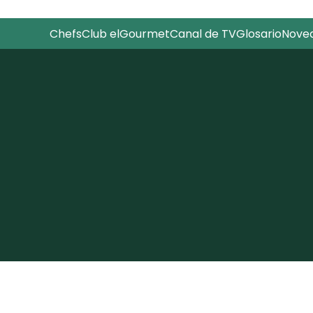
Chefs
Club elGourmet
Canal de TV
Glosario
Nove