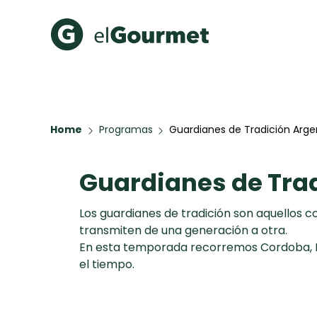
Recetas Populares
Categ
Hot Pancakes
Cupcakes
Home
Programas
Guardianes de Tradición Arge
A Pura D
Aguachile de Camarón de
mi Papá
Guardianes de Trad
Key Lime Pie
Galletas con Chispas de
Chocolate
Los guardianes de tradición son aquellos
Raspaditas Mendocinas
transmiten de una generación a otra.
En esta temporada recorremos Cordoba, Ent
el tiempo.
Todas las recetas