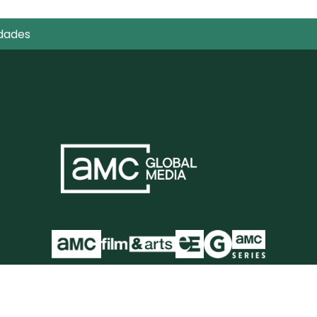
dades