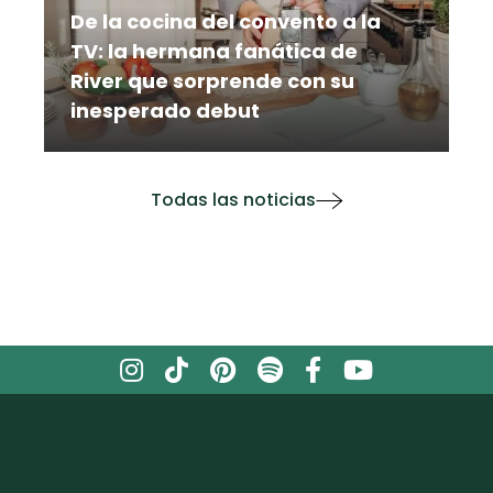
De la cocina del convento a la
TV: la hermana fanática de
River que sorprende con su
inesperado debut
Es monja, fanática de River y ahora es
parte de la familia de elGourmet: la
inesperada historia que nadie vio venir
Todas las noticias