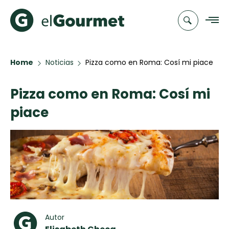
Home
Noticias
Pizza como en Roma: Cosí mi piace
Recetas
Pizza como en Roma: Cosí mi
Chefs
piace
Recetas
Categorias
Canal de
Populares
TV
Aguachile de
Cupcakes y
Novedades
Camarón de
Muffins
mi Papá
Club
A Pura Dulzura
elGourmet
Autor
Hot Pancakes
Toast