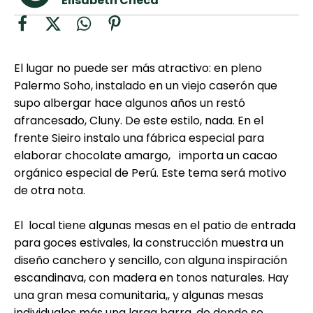
Elisabeth Checa
curad
Todas las
30 min
Galletas con
recetas
Chispas de
Chocolate
El lugar no puede ser más atractivo: en pleno
Palermo Soho, instalado en un viejo caserón que
Red Velvet
supo albergar hace algunos años un restó
Cake
afrancesado, Cluny. De este estilo, nada. En el
frente Sieiro instalo una fábrica especial para
elaborar chocolate amargo, importa un cacao
Key Lime Pie
orgánico especial de Perú. Este tema será motivo
de otra nota.
El local tiene algunas mesas en el patio de entrada
para goces estivales, la construcción muestra un
diseño canchero y sencillo, con alguna inspiración
escandinava, con madera en tonos naturales. Hay
una gran mesa comunitaria,, y algunas mesas
individuales más una larga barra, de donde se