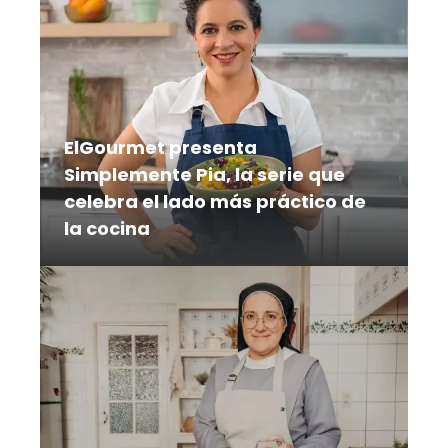
camino de la carne desde su origen
hasta el plato
ElGourmet presenta
Simplemente Pia, la serie que
celebra el lado más práctico de
la cocina
En una época en la que cocinar debe
adaptarse a un ritmo de vida cada vez
más acelerado, la reconocida chef
mexicana Pía Quintana llega a
elGourmet con Simplemente Pía, una
serie que celebra una cocina práctica,
creativa y llena de sabor para el día a
día