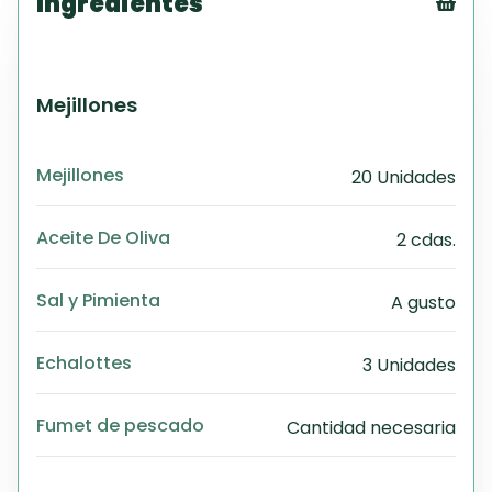
Ingredientes
Tex
CS
PD
Mejillones
Exc
Wo
Mejillones
20 Unidades
Aceite De Oliva
2 cdas.
Sal y Pimienta
A gusto
Echalottes
3 Unidades
Fumet de pescado
Cantidad necesaria