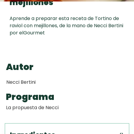
mejillones
Toast
curad
Todas las
Key Lime Pie
30 min
recetas
Aprende a preparar esta receta de Tortino de
raviol con mejillones, de la mano de Necci Bertini
Galletas con
por elGourmet
Chispas de
Chocolate
Tiramisú
Autor
Necci Bertini
Programa
La propuesta de Necci