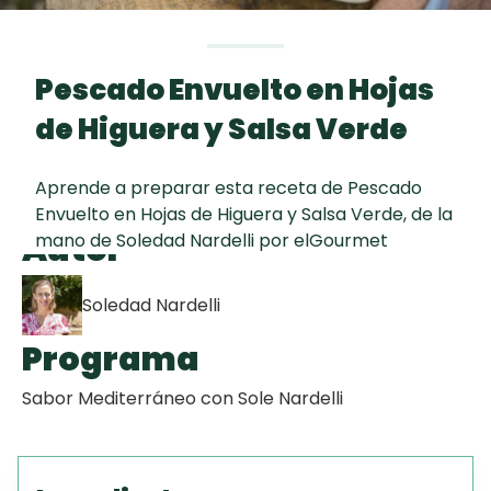
curad
Todas las
30 min
Key Lime Pie
recetas
Pescado Envuelto en Hojas
Galletas con
de Higuera y Salsa Verde
Chispas de
Chocolate
Aprende a preparar esta receta de Pescado
Envuelto en Hojas de Higuera y Salsa Verde, de la
Tiramisú
Autor
mano de Soledad Nardelli por elGourmet
Soledad Nardelli
Programa
Sabor Mediterráneo con Sole Nardelli