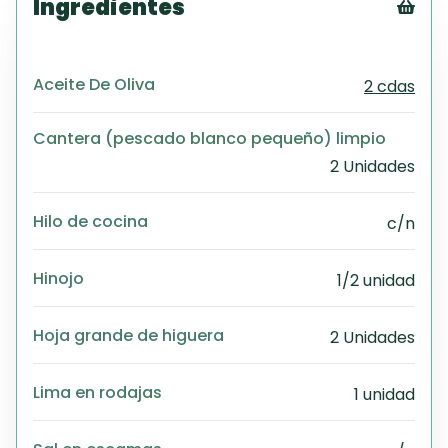
Ingredientes
Tex
CS
Aceite De Oliva
2 cdas
PD
Exc
Cantera (pescado blanco pequeño) limpio
Wo
2 Unidades
Hilo de cocina
c/n
Hinojo
1/2 unidad
Hoja grande de higuera
2 Unidades
Lima en rodajas
1 unidad