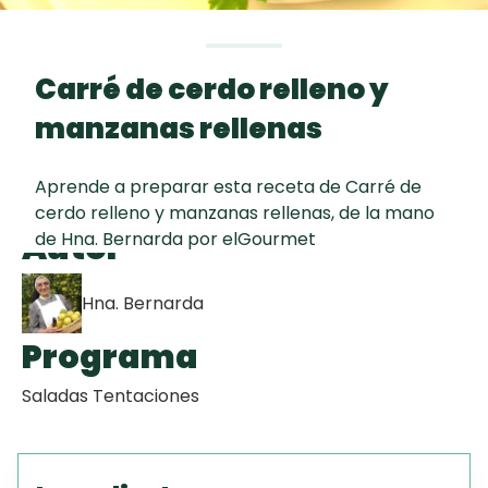
curad
Todas las
30 min
Galletas con
recetas
Chispas de
Carré de cerdo relleno y
Chocolate
manzanas rellenas
Key Lime Pie
Aprende a preparar esta receta de Carré de
cerdo relleno y manzanas rellenas, de la mano
Red Velvet
Autor
de Hna. Bernarda por elGourmet
Cake
Hna. Bernarda
Programa
Saladas Tentaciones