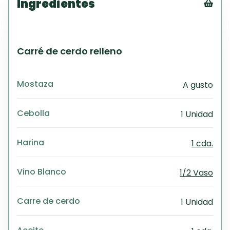
Ingredientes
Tex
CS
PD
Carré de cerdo relleno
Exc
Wo
Mostaza
A gusto
Cebolla
1 Unidad
Harina
1 cda.
Vino Blanco
1/2 Vaso
Carre de cerdo
1 Unidad