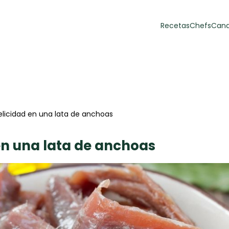
Recetas
Chefs
Cana
orias
Recetas Destacadas
 y Muffins
ulzura
elicidad en una lata de anchoas
 en una lata de anchoas
Toast de trucha
EMPANA
curada y queso
CARNE
30 min
60 min
casero