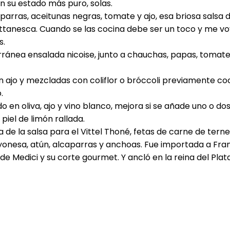
n su estado más puro, solas.
arras, aceitunas negras, tomate y ajo, esa briosa salsa de
uttanesca. Cuando se las cocina debe ser un toco y me vo
s.
rránea ensalada nicoise, junto a chauchas, papas, tomate
 ajo y mezcladas con coliflor o bróccoli previamente coc
.
o en oliva, ajo y vino blanco, mejora si se añade uno o do
iel de limón rallada.
a de la salsa para el Vittel Thoné, fetas de carne de tern
onesa, atún, alcaparras y anchoas. Fue importada a Fran
de Medici y su corte gourmet. Y ancló en la reina del Pla