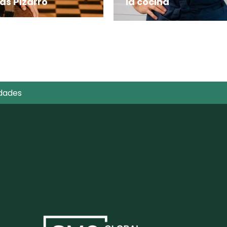
as Pizarro
la cocina
y puestos al paso
En una época en la que
 que explora el
cocinar debe adaptarse 
a el plato
un ritmo de vida cada ve
más acelerado, la
reconocida chef mexica
Pía Quintana llega a
elGourmet con
dades
Simplemente Pía, una ser
que celebra una cocina
práctica, creativa y llena
de sabor para el día a dí