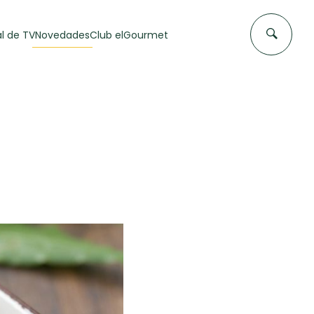
l de TV
Novedades
Club elGourmet
DAS DE
FLAN CASERO
50 min