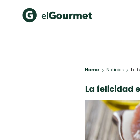
Recetas Populares
Categ
Hot Pancakes
Cupcakes
A Pura D
Aguachile de Camarón de
mi Papá
Home
Noticias
La f
Galletas con Chispas de
Chocolate
La felicidad
Key Lime Pie
Tiramisú
Todas las recetas