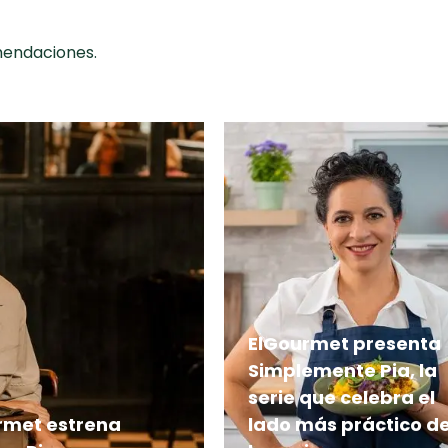
omendaciones.
ElGourmet presenta
Simplemente Pia, la
serie que celebra el
rmet estrena
lado más práctico d