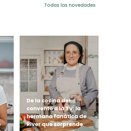
Todas las novedades
De la cocina del
convento a la TV: la
hermana fanática de
e
River que sorprende