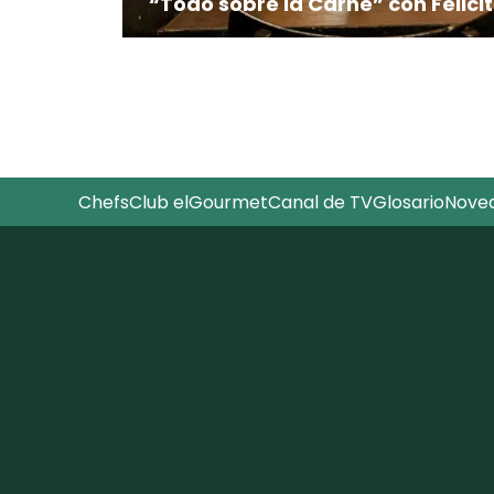
“Todo sobre la Carne” con Felicit
Frigoríficos, carnicerías, restaurantes 
forman parte del itinerario de una serie
camino de la carne desde su origen hast
Chefs
Club elGourmet
Canal de TV
Glosario
Nove