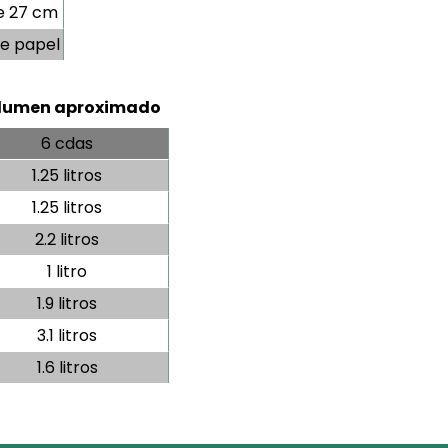
e 27 cm
de papel
lumen aproximado
6 cdas
1.25 litros
1.25 litros
2.2 litros
1 litro
1.9 litros
3.1 litros
1.6 litros