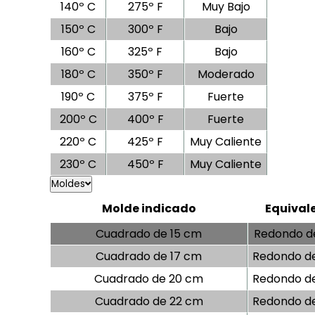
140º C
275º F
Muy Bajo
150º C
300º F
Bajo
160º C
325º F
Bajo
180º C
350º F
Moderado
190º C
375º F
Fuerte
200º C
400º F
Fuerte
220º C
425º F
Muy Caliente
230º C
450º F
Muy Caliente
Moldes
Molde indicado
Equival
Cuadrado de 15 cm
Redondo d
Cuadrado de 17 cm
Redondo d
Cuadrado de 20 cm
Redondo d
Cuadrado de 22 cm
Redondo d