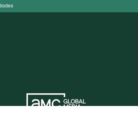
dades