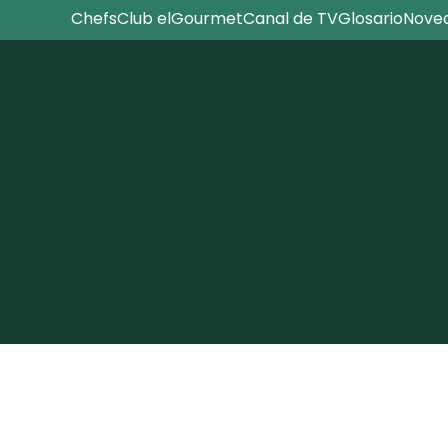
Chefs
Club elGourmet
Canal de TV
Glosario
Nove