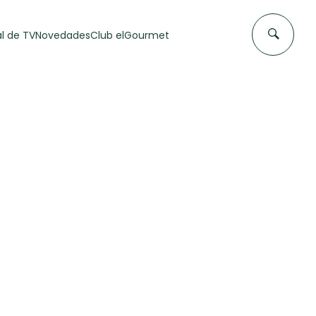
l de TV
Novedades
Club elGourmet
DAS DE
FLAN CASERO
50 min