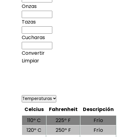
Onzas
Tazas
Cucharas
Convertir
Limpiar
Temperaturas
Celcius
Fahrenheit
Descripción
110º C
225º F
Frío
120º C
250º F
Frío